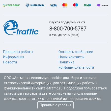
Служба поддержки сайта
8-800-700-5787
с 5:00 до 22:00 (МСК)
Принципы работы
Оставить сообщение
Информация
Наши контакты
Новости
Политика
конфиденциальности
ООО «Артмарк» использует cookies для сбора и анализа
статистической информации, для оптимизации работы и
Copyright © 2010-2026, ООО Артмарк
функциональности сайта e-traffic.ru. Продолжая пользоваться
сайтом, вы тем самым даете согласие на использование
cookies в соответствии с
политикой использования cookies
.
Принимаю условия