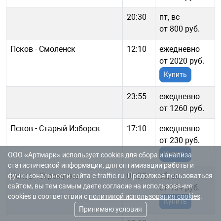
20:30
пт, вс
от 800 руб.
Псков - Смоленск
12:10
ежедневно
от 2020 руб.
Купить
23:55
ежедневно
от 1260 руб.
Псков - Старый Изборск
17:10
ежедневно
от 230 руб.
Купить
ООО «Артмарк» использует cookies для сбора и анализа
статистической информации, для оптимизации работы и
Псков - Стремутка
06:20
сб, вс
функциональности сайта e-traffic.ru. Продолжая пользоваться
сайтом, вы тем самым даете согласие на использование
от 154 руб.
cookies в соответствии с
политикой использования cookies
.
Купить
Принимаю условия