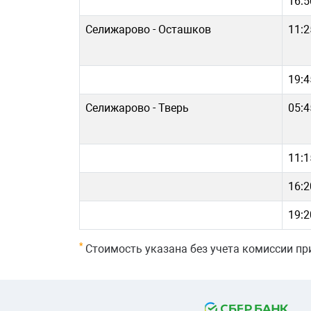
16:5
Селижарово - Осташков
11:2
19:4
Селижарово - Тверь
05:4
11:1
16:2
19:2
*
Стоимость указана без учета комиссии при