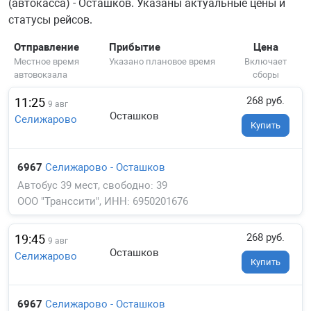
(автокасса) - Осташков. Указаны актуальные цены и
статусы рейсов.
Отправление
Прибытие
Цена
Местное время
Указано плановое время
Включает
автовокзала
сборы
268 руб.
11:25
9 авг
Осташков
Селижарово
Купить
6967
Селижарово - Осташков
Автобус 39 мест, свободно: 39
ООО "Транссити", ИНН: 6950201676
268 руб.
19:45
9 авг
Осташков
Селижарово
Купить
6967
Селижарово - Осташков