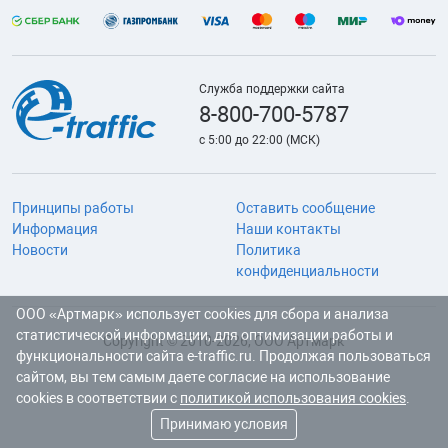
Служба поддержки сайта
8-800-700-5787
с 5:00 до 22:00 (МСК)
Принципы работы
Оставить сообщение
Информация
Наши контакты
Новости
Политика
конфиденциальности
ООО «Артмарк» использует cookies для сбора и анализа
статистической информации, для оптимизации работы и
Copyright © 2010-2026, ООО Артмарк
функциональности сайта e-traffic.ru. Продолжая пользоваться
сайтом, вы тем самым даете согласие на использование
cookies в соответствии с
политикой использования cookies
.
Принимаю условия