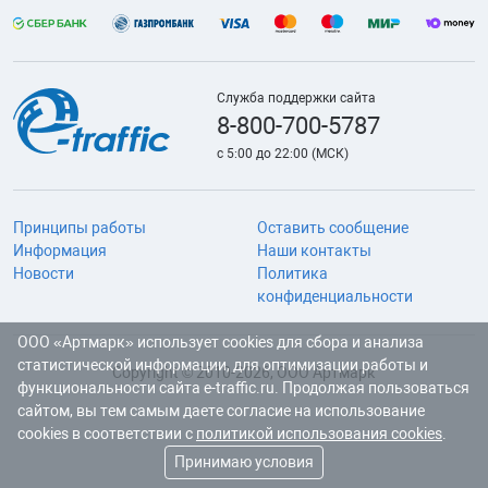
Служба поддержки сайта
8-800-700-5787
с 5:00 до 22:00 (МСК)
Принципы работы
Оставить сообщение
Информация
Наши контакты
Новости
Политика
конфиденциальности
ООО «Артмарк» использует cookies для сбора и анализа
статистической информации, для оптимизации работы и
Copyright © 2010-2026, ООО Артмарк
функциональности сайта e-traffic.ru. Продолжая пользоваться
сайтом, вы тем самым даете согласие на использование
cookies в соответствии с
политикой использования cookies
.
Принимаю условия