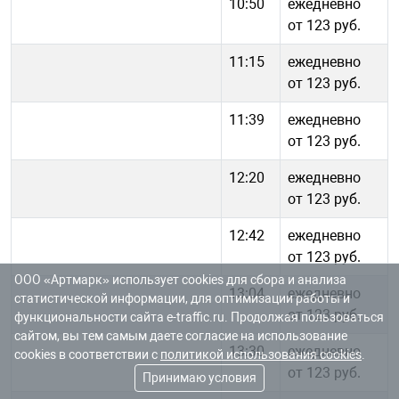
10:50
ежедневно
от 123 руб.
11:15
ежедневно
от 123 руб.
11:39
ежедневно
от 123 руб.
12:20
ежедневно
от 123 руб.
12:42
ежедневно
от 123 руб.
ООО «Артмарк» использует cookies для сбора и анализа
13:04
ежедневно
статистической информации, для оптимизации работы и
от 123 руб.
функциональности сайта e-traffic.ru. Продолжая пользоваться
сайтом, вы тем самым даете согласие на использование
13:30
ежедневно
cookies в соответствии с
политикой использования cookies
.
от 123 руб.
Принимаю условия